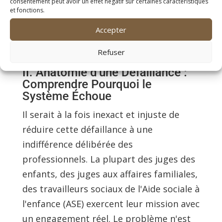
consentement peut avoir un effet négatif sur certaines caractéristiques
parent doit être
nécessaire et vérifiée
,
et fonctions.
pas
présumée illégitime jusqu'à preuve
Accepter
du contraire
.
Refuser
II. Anatomie d'une Défaillance :
Comprendre Pourquoi le
Système Échoue
Il serait à la fois inexact et injuste de
réduire cette défaillance à une
indifférence délibérée des
professionnels. La plupart des juges des
enfants, des juges aux affaires familiales,
des travailleurs sociaux de l'Aide sociale à
l'enfance (ASE) exercent leur mission avec
un engagement réel. Le problème n'est