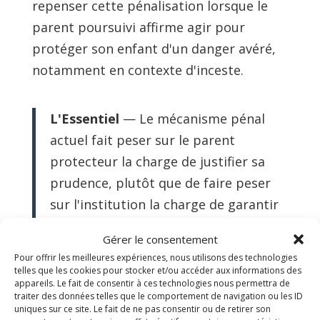
repenser cette pénalisation lorsque le
parent poursuivi affirme agir pour
protéger son enfant d'un danger avéré,
notamment en contexte d'inceste.
L'Essentiel
— Le mécanisme pénal
actuel fait peser sur le parent
protecteur la charge de justifier sa
prudence, plutôt que de faire peser
sur l'institution la charge de garantir
la sécurité de l'enfant en amont. C'est
Gérer le consentement
une inversion silencieuse — mais
Pour offrir les meilleures expériences, nous utilisons des technologies
lourde de conséquences — du
telles que les cookies pour stocker et/ou accéder aux informations des
appareils. Le fait de consentir à ces technologies nous permettra de
principe posé par l'article 9 de la CIDE
traiter des données telles que le comportement de navigation ou les ID
uniques sur ce site. Le fait de ne pas consentir ou de retirer son
: la séparation d'un enfant de son